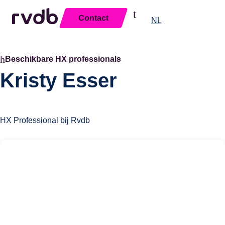
Contact
Sluiten
NL
Beschikbare HX professionals
Kristy Esser
HX Professional bij Rvdb