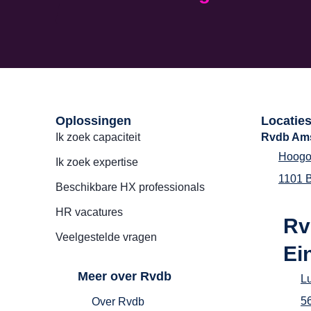
Oplossingen
Locatie
Ik zoek capaciteit
Rvdb Am
Hoogo
Ik zoek expertise
1101 
Beschikbare HX professionals
HR vacatures
Rv
Veelgestelde vragen
Ei
Meer over Rvdb
L
5
Over Rvdb