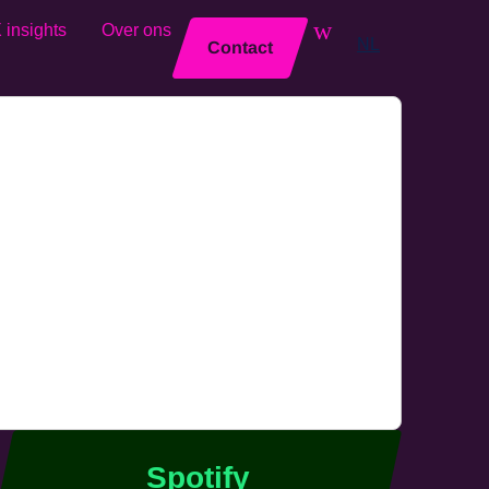
 insights
Over ons
Sluiten
NL
Contact
Spotify