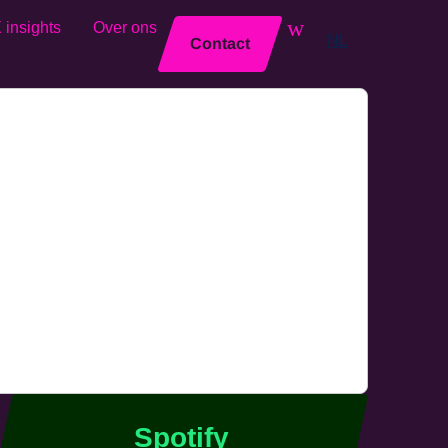
 insights
Over ons
Sluiten
NL
Contact
Spotify