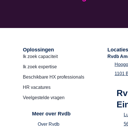
Oplossingen
Locatie
Ik zoek capaciteit
Rvdb Am
Hoogo
Ik zoek expertise
1101 
Beschikbare HX professionals
HR vacatures
Rv
Veelgestelde vragen
Ei
Meer over Rvdb
L
5
Over Rvdb