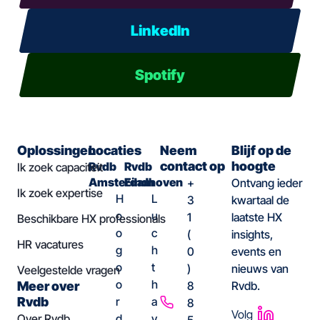
LinkedIn
Spotify
Oplossingen
Locaties
Neem
Blijf op de
contact op
hoogte
Rvdb
Rvdb
Ik zoek capaciteit
Amsterdam
Eindhoven
+
Ontvang ieder
Ik zoek expertise
H
L
3
kwartaal de
o
u
1
laatste HX
Beschikbare HX professionals
o
c
(
insights,
HR vacatures
g
h
0
events en
o
t
)
nieuws van
Veelgestelde vragen
o
h
Meer over
8
Rvdb.
Rvdb
r
a
8
Volg
Over Rvdb
d
v